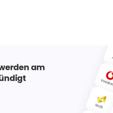
A
 werden am
ündigt
Vodafo
McFit