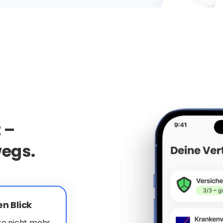
Commerzbank
 –
egs.
en Blick
ere nicht mehr