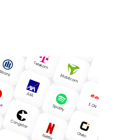
Sparkasse
Telekom
O2
Telekom
llianz
Sky
Mobilcom
AXA
ne
E.ON
Spotify
Congstar
Otelo
Netflix