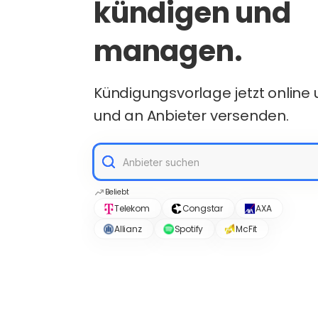
kündigen und
managen.
Kündigungsvorlage jetzt online
und an Anbieter versenden.
Beliebt
Telekom
Congstar
AXA
Allianz
Spotify
McFit