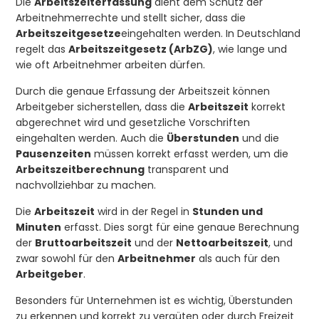
Die
Arbeitszeiterfassung
dient dem Schutz der
Arbeitnehmerrechte und stellt sicher, dass die
Arbeitszeitgesetze
eingehalten werden. In Deutschland
regelt das
Arbeitszeitgesetz (ArbZG)
, wie lange und
wie oft Arbeitnehmer arbeiten dürfen.
Durch die genaue Erfassung der Arbeitszeit können
Arbeitgeber sicherstellen, dass die
Arbeitszeit
korrekt
abgerechnet wird und gesetzliche Vorschriften
eingehalten werden. Auch die
Überstunden
und die
Pausenzeiten
müssen korrekt erfasst werden, um die
Arbeitszeitberechnung
transparent und
nachvollziehbar zu machen.
Die
Arbeitszeit
wird in der Regel in
Stunden und
Minuten
erfasst. Dies sorgt für eine genaue Berechnung
der
Bruttoarbeitszeit
und der
Nettoarbeitszeit
, und
zwar sowohl für den
Arbeitnehmer
als auch für den
Arbeitgeber
.
Besonders für Unternehmen ist es wichtig, Überstunden
zu erkennen und korrekt zu vergüten oder durch Freizeit