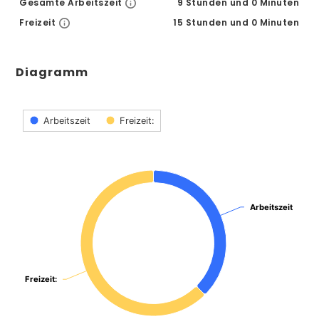
Gesamte Arbeitszeit
9 Stunden und 0 Minuten
Freizeit
15 Stunden und 0 Minuten
Diagramm
Chart
Arbeitszeit
Freizeit:
Pie chart with 2 slices.
View as data table, Chart
Arbeitszeit
Arbeitszeit
Freizeit:
Freizeit: