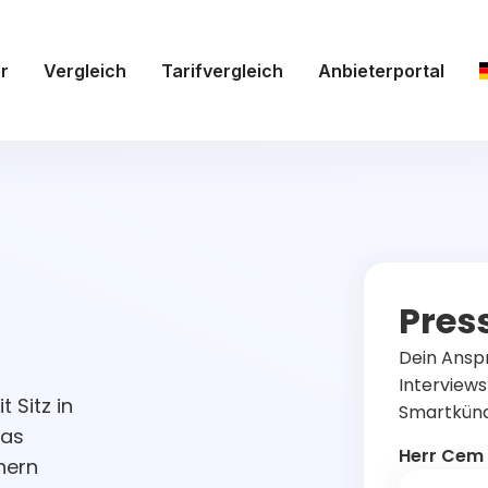
r
Vergleich
Tarifvergleich
Anbieterportal
Pres
Dein Ansp
Interviews
 Sitz in
Smartkünd
Das
Herr Cem
hern