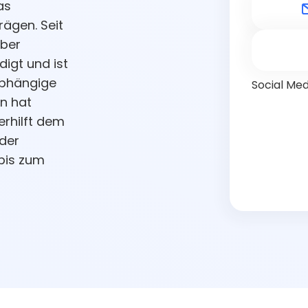
as
ägen. Seit
über
igt und ist
abhängige
Social Med
n hat
erhilft dem
der
bis zum