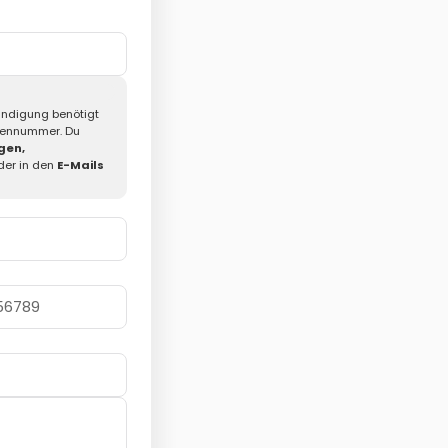
Kündigung benötigt
dennummer. Du
gen,
der in den
E-Mails