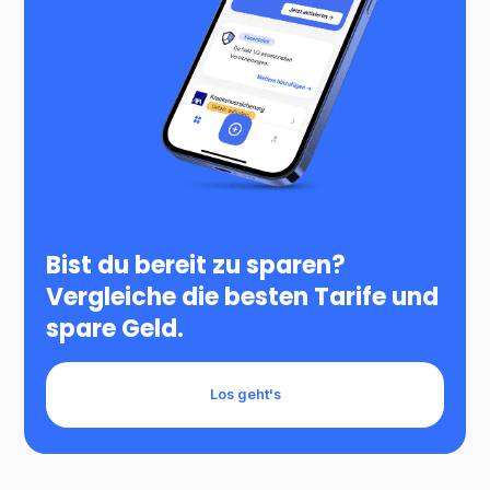
Bist du bereit zu sparen?
Vergleiche die besten Tarife und
spare Geld.
Los geht's